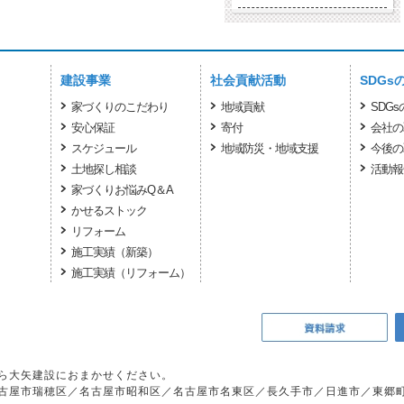
建設事業
社会貢献活動
SDGs
家づくりのこだわり
地域貢献
SDG
安心保証
寄付
会社の
スケジュール
地域防災・地域支援
今後の
土地探し相談
活動報
家づくりお悩みQ＆A
かせるストック
リフォーム
施工実績（新築）
施工実績（リフォーム）
ら大矢建設におまかせください。
古屋市瑞穂区／名古屋市昭和区／名古屋市名東区／長久手市／日進市／東郷