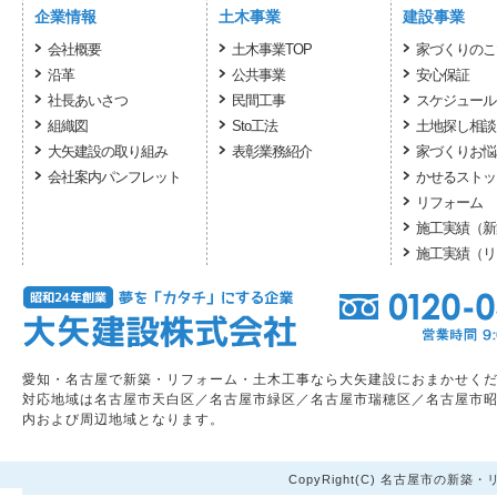
企業情報
土木事業
建設事業
会社概要
土木事業TOP
家づくりのこ
沿革
公共事業
安心保証
社長あいさつ
民間工事
スケジュール
組織図
Sto工法
土地探し相談
大矢建設の取り組み
表彰業務紹介
家づくりお悩
会社案内パンフレット
かせるストッ
リフォーム
施工実績（新
施工実績（リ
愛知・名古屋で新築・リフォーム・土木工事なら大矢建設におまかせく
対応地域は名古屋市天白区／名古屋市緑区／名古屋市瑞穂区／名古屋市
内および周辺地域となります。
CopyRight(C) 名古屋市の新築・リ