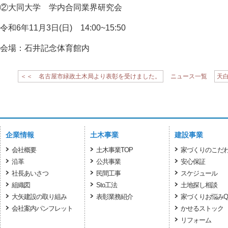
②大同大学 学内合同業界研究会
令和6年11月3日(日) 14:00~15:50
会場：石井記念体育館内
＜＜ 名古屋市緑政土木局より表彰を受けました。
ニュース一覧
天
企業情報
土木事業
建設事業
会社概要
土木事業TOP
家づくりのこだ
沿革
公共事業
安心保証
社長あいさつ
民間工事
スケジュール
組織図
Sto工法
土地探し相談
大矢建設の取り組み
表彰業務紹介
家づくりお悩みQ
会社案内パンフレット
かせるストック
リフォーム