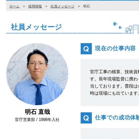
ホーム
>
採用情報
>
社員メッセージ
> 明石
社員メッセージ
現在の仕事内容
官庁工事の積算、技術資
す。長年現場監督に携わ
当しております。普段は
時は現場にも出ています
明石 直哉
仕事での成功体
官庁営業部 / 1998年入社